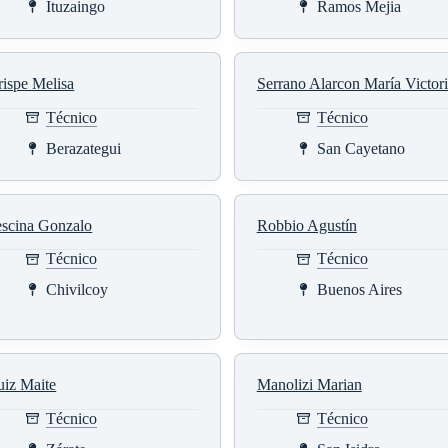
Ituzaingo
Ramos Mejia
ispe Melisa
Serrano Alarcon María Victor
Técnico
Técnico
Berazategui
San Cayetano
escina Gonzalo
Robbio Agustín
Técnico
Técnico
Chivilcoy
Buenos Aires
uiz Maite
Manolizi Marian
Técnico
Técnico