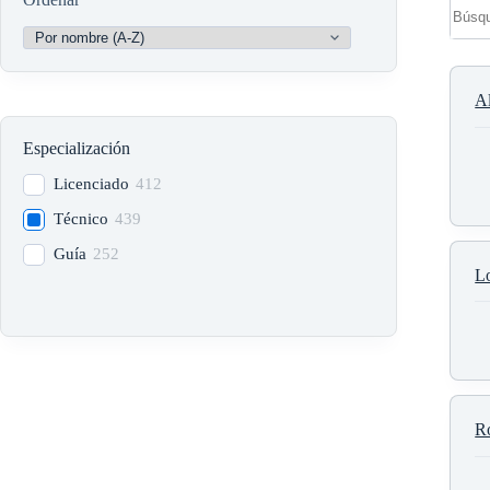
A
Especialización
Licenciado
412
Técnico
439
Guía
252
L
R