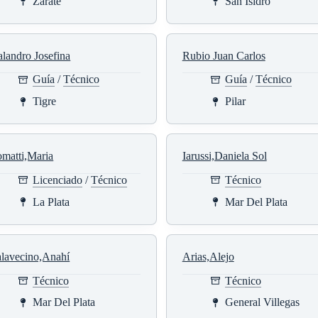
Zárate
San Isidro
landro Josefina
Rubio Juan Carlos
Guía
/
Técnico
Guía
/
Técnico
Tigre
Pilar
matti,Maria
Iarussi,Daniela Sol
Licenciado
/
Técnico
Técnico
La Plata
Mar Del Plata
alavecino,Anahí
Arias,Alejo
Técnico
Técnico
Mar Del Plata
General Villegas