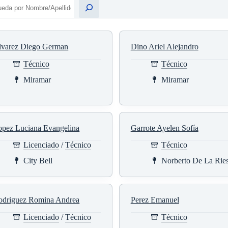
Buscar
lvarez Diego German
Dino Ariel Alejandro
Técnico
Técnico
Miramar
Miramar
opez Luciana Evangelina
Garrote Ayelen Sofía
Licenciado
/
Técnico
Técnico
City Bell
Norberto De La Ries
odriguez Romina Andrea
Perez Emanuel
Licenciado
/
Técnico
Técnico