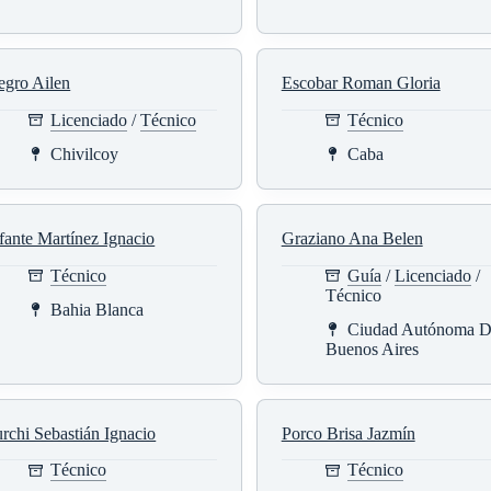
egro Ailen
Escobar Roman Gloria
Licenciado
/
Técnico
Técnico
Chivilcoy
Caba
fante Martínez Ignacio
Graziano Ana Belen
Técnico
Guía
/
Licenciado
/
Técnico
Bahia Blanca
Ciudad Autónoma D
Buenos Aires
rchi Sebastián Ignacio
Porco Brisa Jazmín
Técnico
Técnico