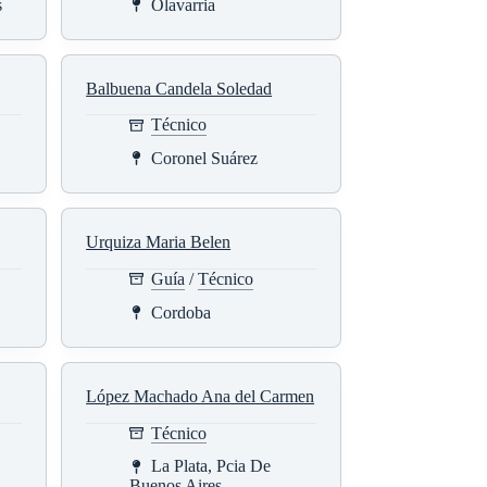
s
Olavarria
Balbuena Candela Soledad
Técnico
Coronel Suárez
Urquiza Maria Belen
Guía
/
Técnico
Cordoba
López Machado Ana del Carmen
Técnico
La Plata, Pcia De
Buenos Aires