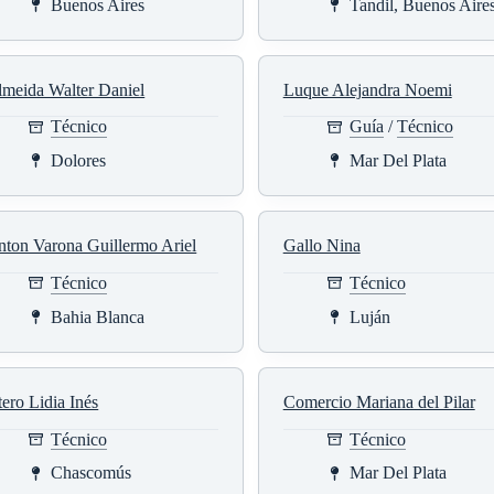
Buenos Aires
Tandil, Buenos Aire
lmeida Walter Daniel
Luque Alejandra Noemi
Técnico
Guía
/
Técnico
Dolores
Mar Del Plata
ton Varona Guillermo Ariel
Gallo Nina
Técnico
Técnico
Bahia Blanca
Luján
ero Lidia Inés
Comercio Mariana del Pilar
Técnico
Técnico
Chascomús
Mar Del Plata