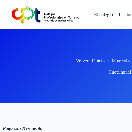
Saltar
al
contenido
El colegio
Institu
Volver al Inicio
Matriculac
Cuota anual
Pago
con Descuento