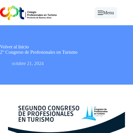
Saltar
al
Menu
contenido
Volver al Inicio
2° Congreso de Profesionales en Turismo
octubre 21, 2024