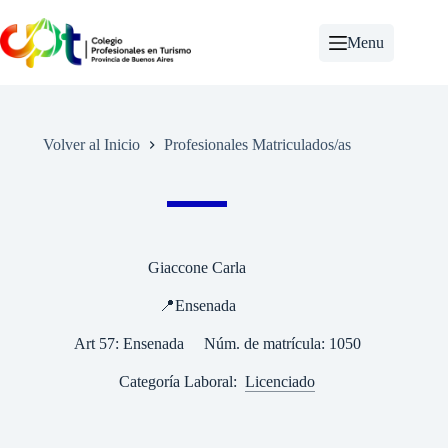
Saltar
al
Menu
contenido
Volver al Inicio
Profesionales Matriculados/as
Giaccone Carla
📍Ensenada
Art 57: Ensenada
Núm. de matrícula: 1050
Categoría Laboral:
Licenciado